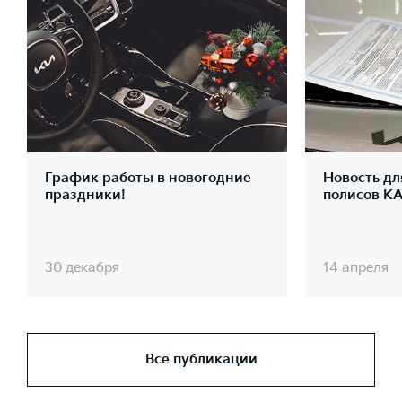
График работы в новогодние
Новость дл
праздники!
полисов К
30 декабря
14 апреля
Все публикации